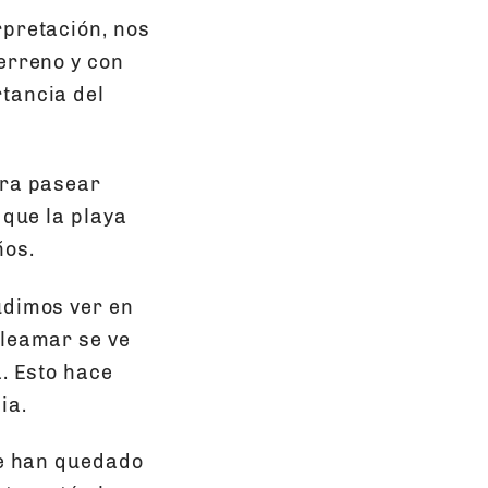
rpretación, nos
erreno y con
tancia del
ara pasear
 que la playa
ños.
udimos ver en
pleamar se ve
a. Esto hace
ia.
ue han quedado