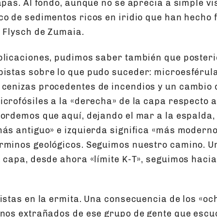
apas. Al fondo, aunque no se aprecia a simple vis
co de sedimentos ricos en iridio que han hecho 
l Flysch de Zumaia.
plicaciones, pudimos saber también que posteri
istas sobre lo que pudo suceder: microesférula
cenizas procedentes de incendios y un cambio d
crofósiles a la «derecha» de la capa respecto a
cordemos que aquí, dejando el mar a la espalda
más antiguo» e izquierda significa «más moder
rminos geológicos. Seguimos nuestro camino. Un
a capa, desde ahora «límite K-T», seguimos hacia
ristas en la ermita. Una consecuencia de los «oc
unos extrañados de ese grupo de gente que esc