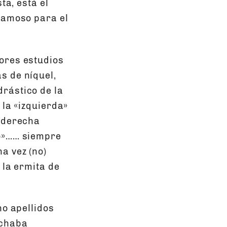
ta, está el
famoso para el
ores estudios
s de níquel,
rástico de la
 la «izquierda»
, derecha
no»…… siempre
a vez (no)
 la ermita de
ho apellidos
uchaba