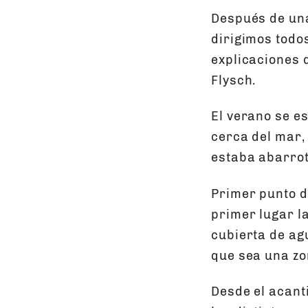
Después de una
dirigimos todo
explicaciones 
Flysch.
El verano se e
cerca del mar, 
estaba abarrot
Primer punto d
primer lugar l
cubierta de agu
que sea una zo
Desde el acant