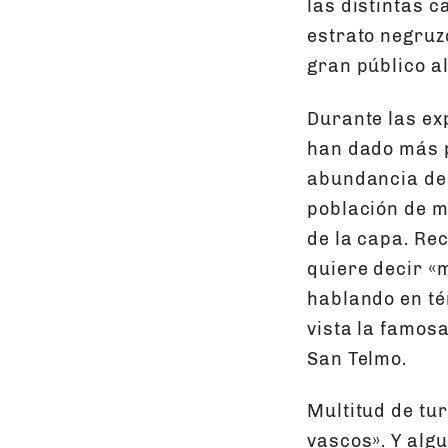
las distintas c
estrato negruz
gran público a
Durante las ex
han dado más p
abundancia de 
población de mi
de la capa. Re
quiere decir «
hablando en té
vista la famos
San Telmo.
Multitud de tu
vascos». Y alg