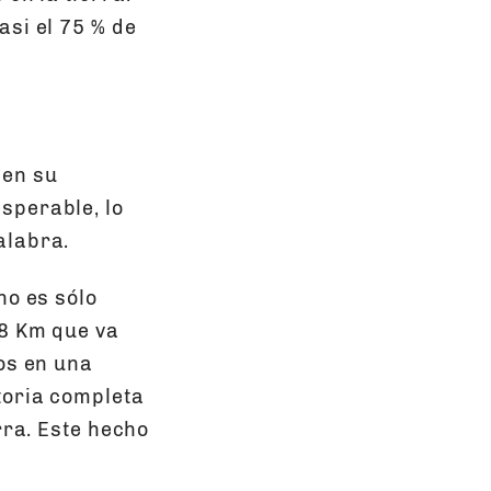
asi el 75 % de
 en su
sperable, lo
alabra.
no es sólo
 8 Km que va
os en una
toria completa
rra. Este hecho