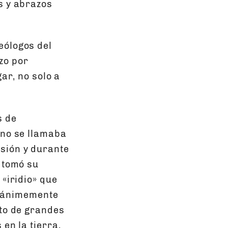
s y abrazos
eólogos del
zo por
ar, no solo a
s de
 no se llamaba
sión y durante
y tomó su
 «iridio» que
 unánimemente
ito de grandes
en la tierra.