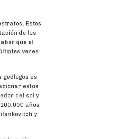
estratos. Estos
tación de los
saber que el
últiples veces
s geólogos es
lacionar estos
edor del sol y
a 100.000 años
ilankovitch y