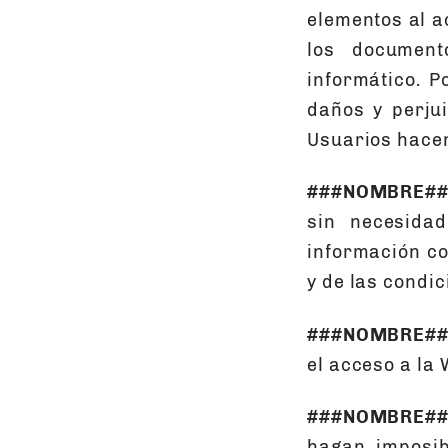
elementos al a
los document
informático. P
daños y perju
Usuarios hacen
###NOMBRE##
sin necesidad
información co
y de las condi
###NOMBRE##
el acceso a la 
###NOMBRE##
hagan imposibl