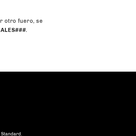
 otro fuero, se
NALES###
.
 Standard
.