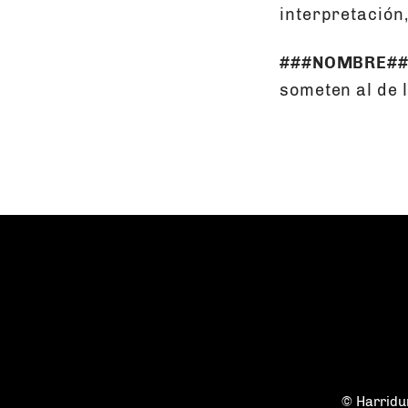
interpretación,
###NOMBRE##
someten al de 
© Harridu