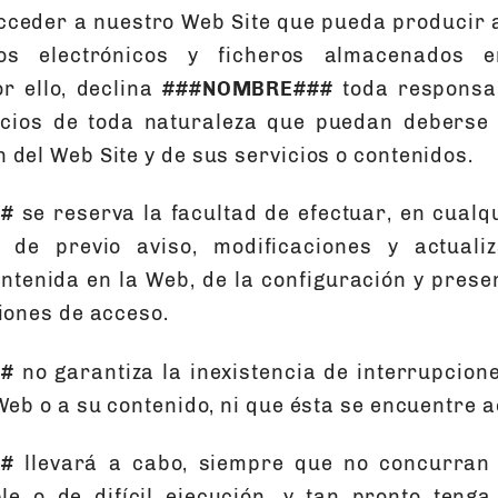
cceder a nuestro Web Site que pueda producir 
os electrónicos y ficheros almacenados 
or ello, declina
###NOMBRE###
toda responsab
icios de toda naturaleza que puedan deberse 
 del Web Site y de sus servicios o contenidos.
#
se reserva la facultad de efectuar, en cual
 de previo aviso, modificaciones y actuali
ntenida en la Web, de la configuración y prese
ciones de acceso.
#
no garantiza la inexistencia de interrupcion
Web o a su contenido, ni que ésta se encuentre a
#
llevará a cabo, siempre que no concurran
e o de difícil ejecución, y tan pronto tenga