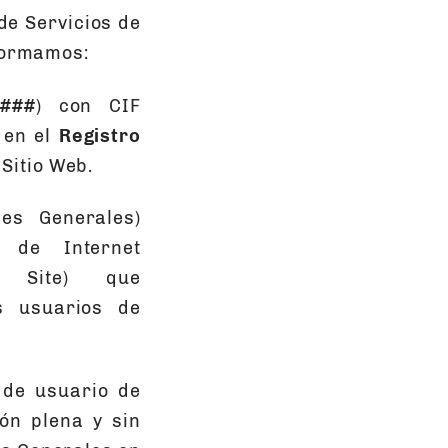
de Servicios de
nformamos:
###
) con CIF
a en el
Registro
 Sitio Web.
nes Generales)
 de Internet
 Site) que
s usuarios de
n de usuario de
ón plena y sin