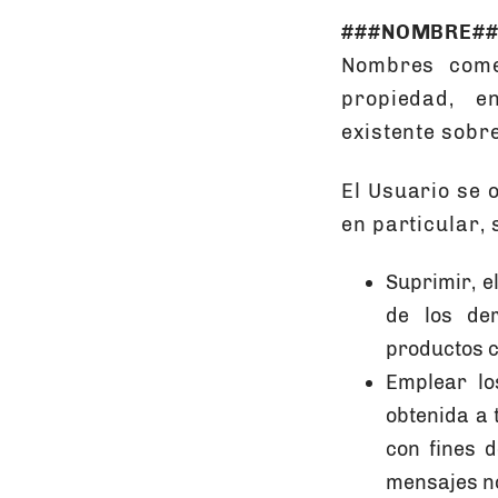
###NOMBRE##
Nombres come
propiedad, e
existente sobr
El Usuario se o
en particular,
Suprimir, e
de los d
productos 
Emplear lo
obtenida a 
con fines d
mensajes no