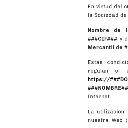
En virtud del 
la Sociedad de
Nombre de l
###CIF###
y d
Mercantil de
Estas condici
regulan el 
https://###D
###NOMBRE##
Internet.
La utilización
nuestra Web (