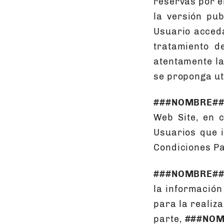
reservas por e
la versión pu
Usuario acceda
tratamiento d
atentamente la
se proponga ut
###NOMBRE##
Web Site, en 
Usuarios que 
Condiciones Pa
###NOMBRE##
la información 
para la realiza
parte,
###NOM