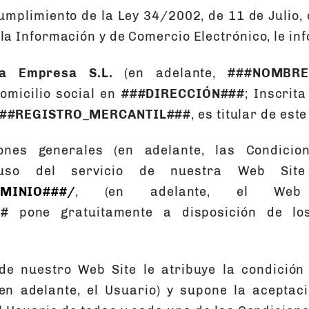
cumplimiento de la Ley 34/2002, de 11 de Julio, 
 la Información y de Comercio Electrónico, le i
a Empresa S.L.
(en adelante,
###NOMBRE
omicilio social en
###DIRECCIÓN###
; Inscrit
 ###REGISTRO_MERCANTIL###
, es titular de este
ones generales (en adelante, las Condicio
uso del servicio de nuestra Web Site
OMINIO###/
, (en adelante, el Web
#
pone gratuitamente a disposición de lo
 de nuestro Web Site le atribuye la condició
en adelante, el Usuario) y supone la aceptaci