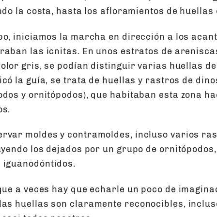
ndo la costa, hasta los afloramientos de huellas
po, iniciamos la marcha en dirección a los acant
raban las icnitas. En unos estratos de arenisca
lor gris, se podían distinguir varias huellas de
có la guía, se trata de huellas y rastros de din
odos y ornitópodos), que habitaban esta zona h
os.
rvar moldes y contramoldes, incluso varios ras
luyendo los dejados por un grupo de ornitópodos,
 iguanodóntidos.
 que a veces hay que echarle un poco de imagina
as huellas son claramente reconocibles, inclu