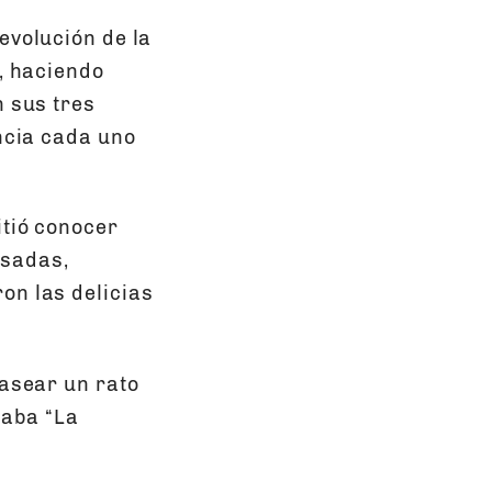
evolución de la
e, haciendo
n sus tres
encia cada uno
itió conocer
asadas,
on las delicias
pasear un rato
raba “La