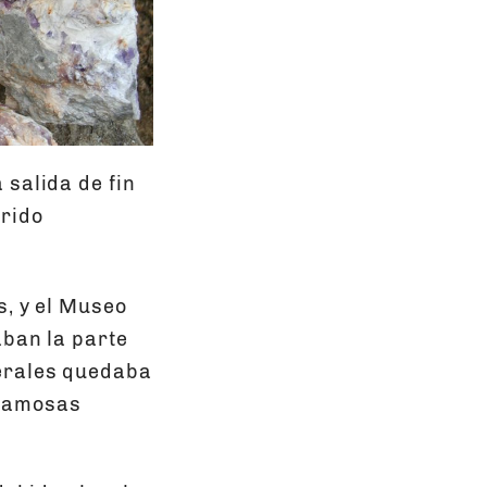
 salida de fin
rido
s, y el Museo
aban la parte
nerales quedaba
 famosas