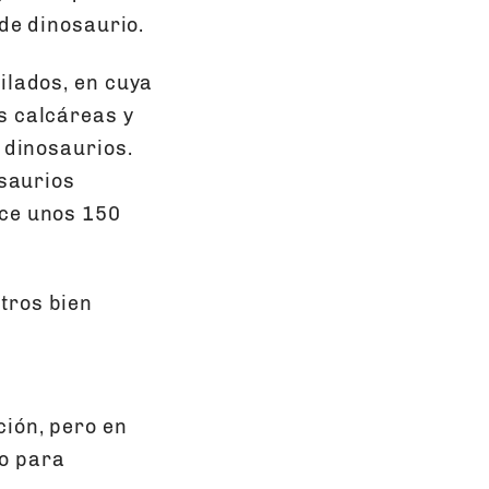
 de dinosaurio.
ilados, en cuya
s calcáreas y
 dinosaurios.
osaurios
ace unos 150
tros bien
ción, pero en
so para