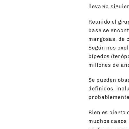
llevaría siguie
Reunido el gru
base se encont
margosas, de co
Según nos expli
bípedos (teróp
millones de añ
Se pueden obse
definidos, inc
probablemente
Bien es cierto
muchos casos l