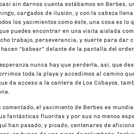
 casi sin darnos cuenta estábamos en Berbes, u
ngo, cargados de ilusión, y con la cabeza llena 
odos los yacimientos como éste, una cosa es lo q
o que puedes encontrar en una visita aislada com
cho trabajo, perseverancia, y suerte para dar 
 hacen “babear” delante de la pantalla del orde
 esperanza nunca hay que perderla, así, que de
orrimos toda la playa y accedimos al camino qu
 que da acceso a la cantera de Los Cobayos, tam
ona.
 comentado, el yacimiento de Berbes es mundi
us fantásticas fluoritas y por sus no menos esp
quí han pasado, y picado, centenares de aficion