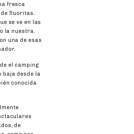
na fresca
de fluoritas.
ue se ve en las
o la nuestra.
con una de esas
nador.
sde el camping
e baja desde la
bién conocida
almente
ectaculares
ados, de