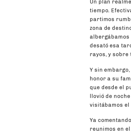
Un plan realmen
tiempo. Efecti
partimos rumbo
zona de destin
albergábamos s
desató esa tar
rayos, y sobre
Y sin embargo, 
honor a su fama
que desde el pu
llovió de noche
visitábamos el 
Ya comentando 
reunimos en el