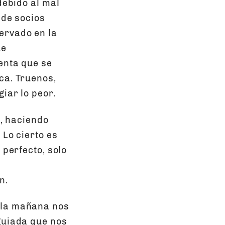
debido al mal
 de socios
ervado en la
ue
enta que se
ca. Truenos,
iar lo peor.
i, haciendo
 Lo cierto es
 perfecto, solo
n.
 la mañana nos
guiada que nos