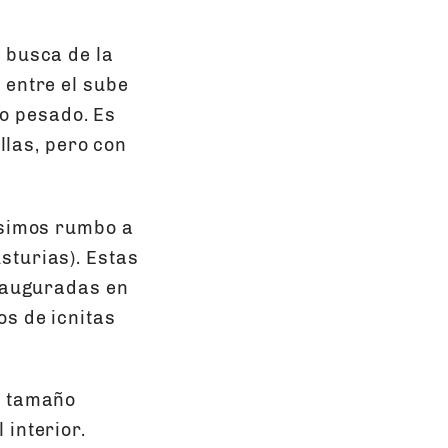
 busca de la
 entre el sube
izo pesado. Es
ellas, pero con
usimos rumbo a
sturias). Estas
inauguradas en
s de icnitas
a tamaño
 interior.