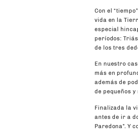
Con el “tiempo
vida en la Tier
especial hincap
períodos: Triás
de los tres ded
En nuestro cas
más en profund
además de pode
de pequeños y 
Finalizada la 
antes de ir a d
Paredona”. Y 